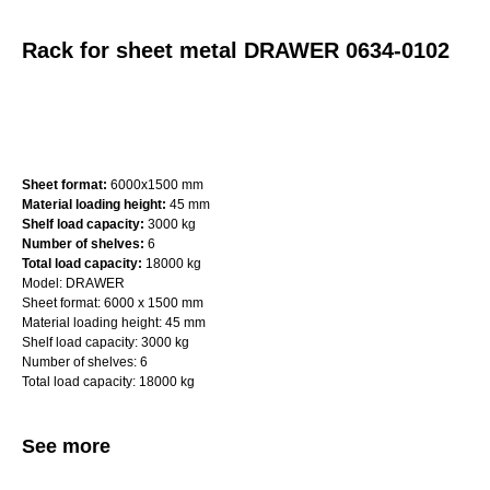
Rack for sheet metal DRAWER 0634-0102
Request a quote (we’ll send it within 2 days)
Sheet format:
6000х1500 mm
Material loading height:
45 mm
Shelf load capacity:
3000 kg
Number of shelves:
6
Total load capacity:
18000 kg
Model: DRAWER
Sheet format: 6000 x 1500 mm
Material loading height: 45 mm
Shelf load capacity: 3000 kg
Number of shelves: 6
Total load capacity: 18000 kg
See more