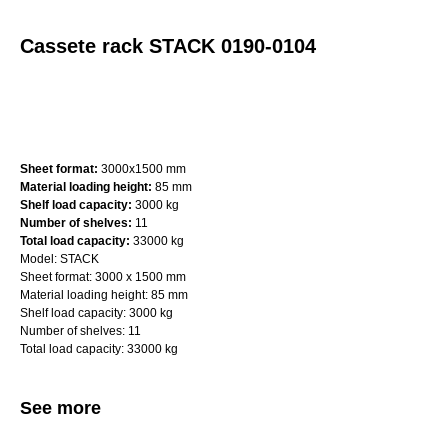
Cassete rack STACK 0190-0104
Request a quote (we’ll send it within 2 days)
Sheet format:
3000х1500 mm
Material loading height:
85 mm
Shelf load capacity:
3000 kg
Number of shelves:
11
Total load capacity:
33000 kg
Model: STACK
Sheet format: 3000 x 1500 mm
Material loading height: 85 mm
Shelf load capacity: 3000 kg
Number of shelves: 11
Total load capacity: 33000 kg
See more